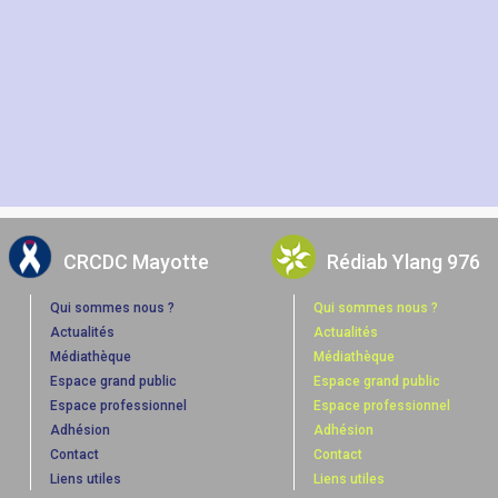
CRCDC Mayotte
Rédiab Ylang 976
Qui sommes nous ?
Qui sommes nous ?
Actualités
Actualités
Médiathèque
Médiathèque
Espace grand public
Espace grand public
Espace professionnel
Espace professionnel
Adhésion
Adhésion
Contact
Contact
Liens utiles
Liens utiles