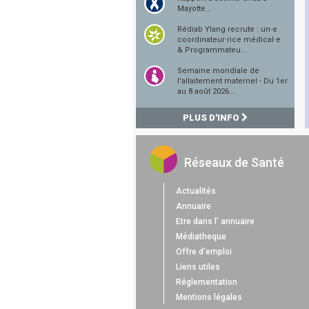
Mayotte...
Rédiab Ylang recrute : un·e
coordinateur·rice médical·e
& Programmateu...
Semaine mondiale de
l'allaitement maternel - Du 1er
au 8 août 2026...
PLUS D'INFO
Réseaux de Santé
Actualités
Annuaire
Etre dans l' annuaire
Médiatheque
Offre d'emploi
Liens utiles
Réglementation
Mentions légales