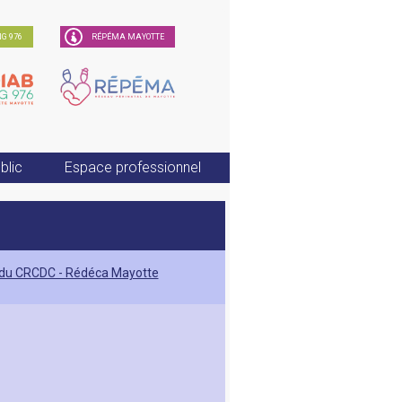
G 976
RÉPÉMA MAYOTTE
blic
Espace professionnel
te du CRCDC - Rédéca Mayotte