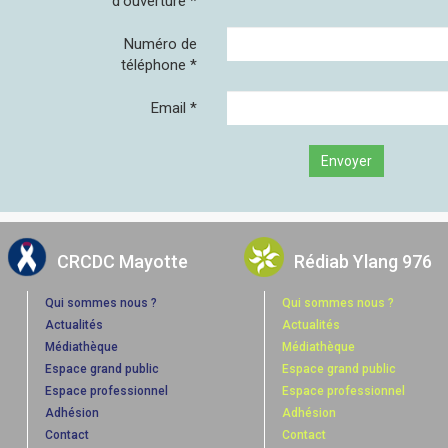
d'ouverture
*
Numéro de
téléphone
*
Email
*
Envoyer
CRCDC Mayotte
Rédiab Ylang 976
Qui sommes nous ?
Qui sommes nous ?
Actualités
Actualités
Médiathèque
Médiathèque
Espace grand public
Espace grand public
Espace professionnel
Espace professionnel
Adhésion
Adhésion
Contact
Contact