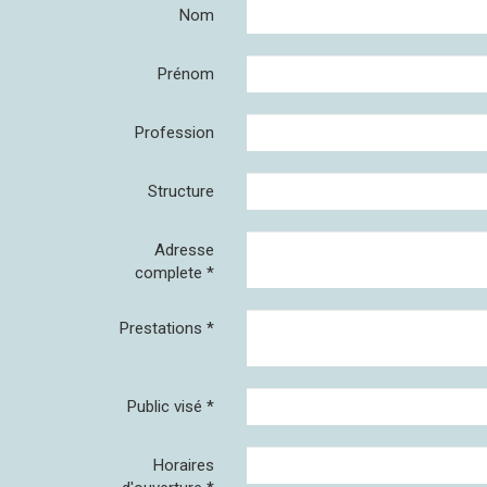
Nom
Prénom
Profession
Structure
Adresse
complete
*
Prestations
*
Public visé
*
Horaires