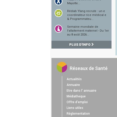
Mayotte...
Rédiab Ylang recrute : un·e
coordinateur·rice médical·e
& Programmateu...
Semaine mondiale de
l'allaitement maternel - Du 1er
au 8 août 2026...
PLUS D'INFO
Réseaux de Santé
Actualités
Annuaire
Etre dans l' annuaire
Médiatheque
Offre d'emploi
Liens utiles
Réglementation