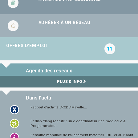
ADHÉRER À UN RÉSEAU
OFFRES D'EMPLOI
11
Agenda des réseaux
PLUS D'INFO
Dans l'actu
Rapport d'activité CRCDC Mayotte...
Rédiab Ylang recrute : un·e coordinateur·rice médical·e &
Programmateu...
Semaine mondiale de l'allaitement maternel - Du 1er au 8 août