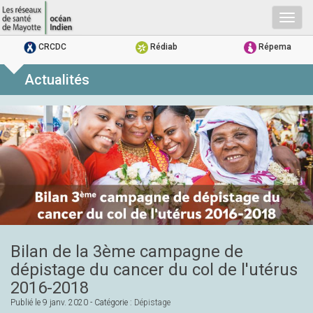
Togg
navig
CRCDC
Rédiab
Répema
Actualités
Bilan de la 3ème campagne de
dépistage du cancer du col de l'utérus
2016-2018
Publié le
9 janv. 2020
- Catégorie :
Dépistage