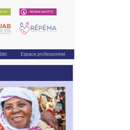
G 976
RÉPÉMA MAYOTTE
blic
Espace professionnel