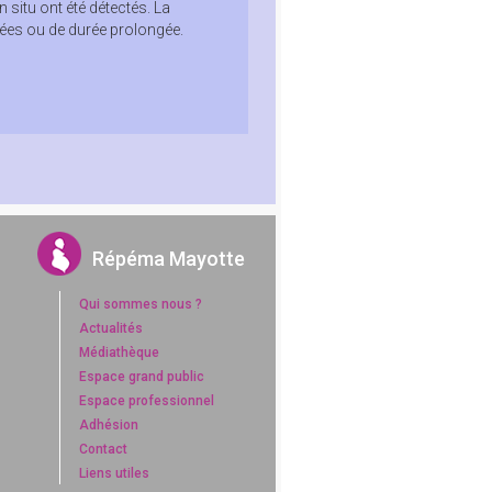
 situ ont été détectés. La
vées ou de durée prolongée.
Répéma Mayotte
Qui sommes nous ?
Actualités
Médiathèque
Espace grand public
Espace professionnel
Adhésion
Contact
Liens utiles