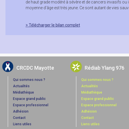
de haut grade modéré à sévère et de cancers invasifs ou in
moyenne d’âge est très jeune. Ce sont autant de vies sau
> Télécharger le bilan complet
CRCDC Mayotte
Rédiab Ylang 976
Qui sommes nous ?
Qui sommes nous ?
Actualités
Actualités
Médiathèque
Médiathèque
Espace grand public
Espace grand public
Espace professionnel
Espace professionnel
Adhésion
Adhésion
Contact
Contact
Liens utiles
Liens utiles