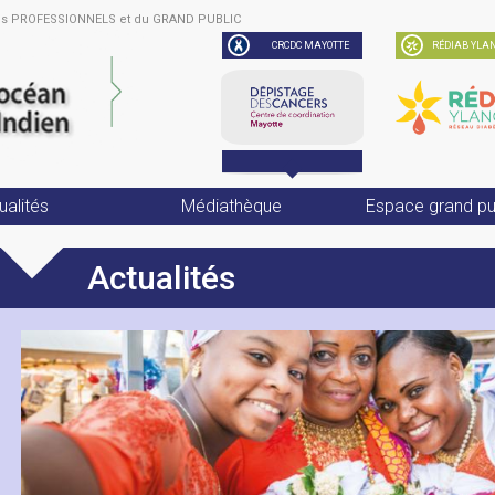
des PROFESSIONNELS et du GRAND PUBLIC
CRCDC MAYOTTE
RÉDIAB YLAN
ualités
Médiathèque
Espace grand pu
Actualités