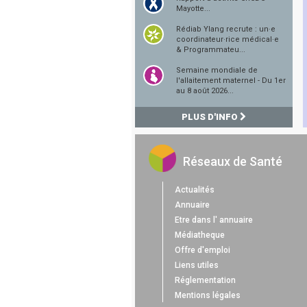
Mayotte...
Rédiab Ylang recrute : un·e
coordinateur·rice médical·e
& Programmateu...
Semaine mondiale de
l'allaitement maternel - Du 1er
au 8 août 2026...
PLUS D'INFO
Réseaux de Santé
Actualités
Annuaire
Etre dans l' annuaire
Médiatheque
Offre d'emploi
Liens utiles
Réglementation
Mentions légales