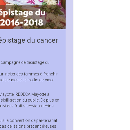
épistage du cancer
 campagne de dépistage du
r inciter des femmes à franchir
dicieuses et le frottis cervico-
 à Mayotte. REDECA Mayotte a
bili-sation du public. De plus en
vi des frottis cervico-utérins
uis la convention de par-tenariat
 cas de lésions précancéreuses