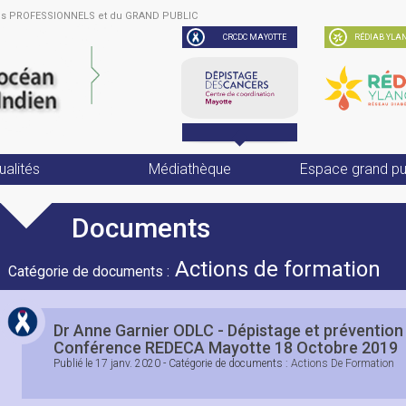
des PROFESSIONNELS et du GRAND PUBLIC
CRCDC MAYOTTE
RÉDIAB YLAN
ualités
Médiathèque
Espace grand pu
Documents
Actions de formation
Catégorie de documents :
Dr Anne Garnier ODLC - Dépistage et prévention 
Conférence REDECA Mayotte 18 Octobre 2019
Publié le
17 janv. 2020
- Catégorie de documents :
Actions De Formation