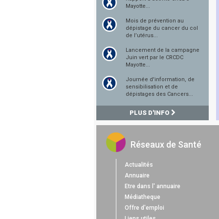
Mayotte...
Mois de prévention au
dépistage du cancer du col
de l’utérus...
Lancement de la campagne
Juin vert par le CRCDC
Mayotte...
Journée d'information, de
sensibilisation et de
dépistages des Cancers...
PLUS D'INFO
Réseaux de Santé
Actualités
Annuaire
Etre dans l' annuaire
Médiatheque
Offre d'emploi
Liens utiles