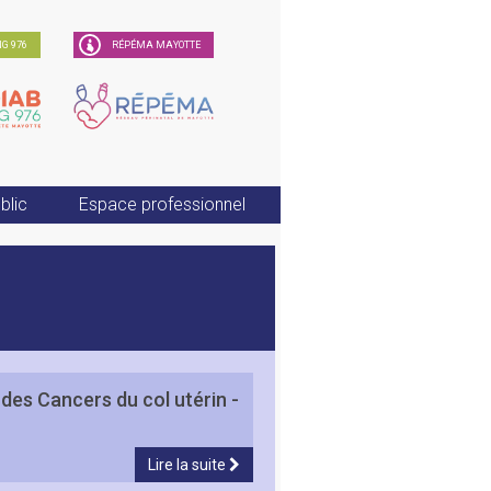
G 976
RÉPÉMA MAYOTTE
blic
Espace professionnel
des Cancers du col utérin -
Lire la suite