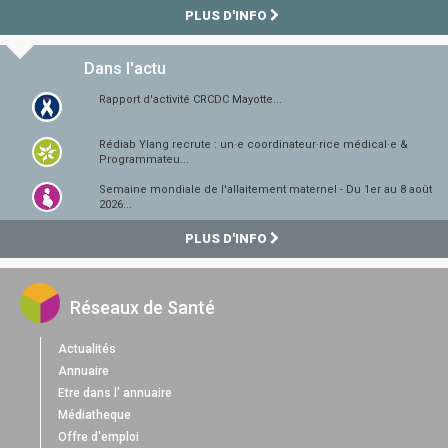
PLUS D'INFO
Dans l'actu
Rapport d'activité CRCDC Mayotte...
Rédiab Ylang recrute : un·e coordinateur·rice médical·e &
Programmateu...
Semaine mondiale de l'allaitement maternel - Du 1er au 8 août
2026...
PLUS D'INFO
Réseaux de Santé
Actualités
Annuaire
Etre dans l' annuaire
Médiatheque
Offre d'emploi