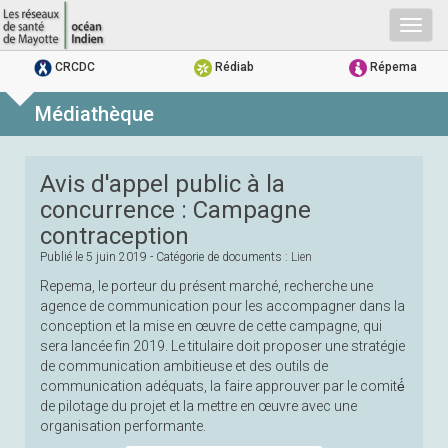
Togg
navig
CRCDC
Rédiab
Répema
Médiathèque
Avis d'appel public à la
concurrence : Campagne
contraception
Publié le
5 juin 2019
- Catégorie de documents :
Lien
Repema, le porteur du présent marché, recherche une
agence de communication pour les accompagner dans la
conception et la mise en œuvre de cette campagne, qui
sera lancée fin 2019. Le titulaire doit proposer une stratégie
de communication ambitieuse et des outils de
communication adéquats, la faire approuver par le comité́
de pilotage du projet et la mettre en œuvre avec une
organisation performante.