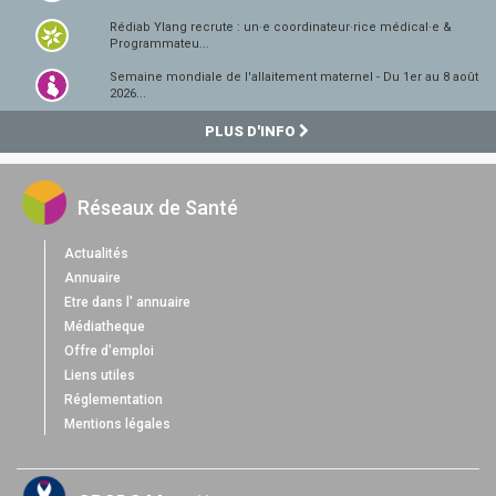
Rédiab Ylang recrute : un·e coordinateur·rice médical·e &
Programmateu...
Semaine mondiale de l'allaitement maternel - Du 1er au 8 août
2026...
PLUS D'INFO
Réseaux de Santé
Actualités
Annuaire
Etre dans l' annuaire
Médiatheque
Offre d'emploi
Liens utiles
Réglementation
Mentions légales