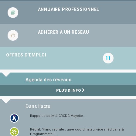
ANNUAIRE PROFESSIONNEL
ADHÉRER À UN RÉSEAU
OFFRES D'EMPLOI
11
Agenda des réseaux
PLUS D'INFO
Dans l'actu
Rapport d'activité CRCDC Mayotte...
Rédiab Ylang recrute : un·e coordinateur·rice médical·e &
Programmateu...