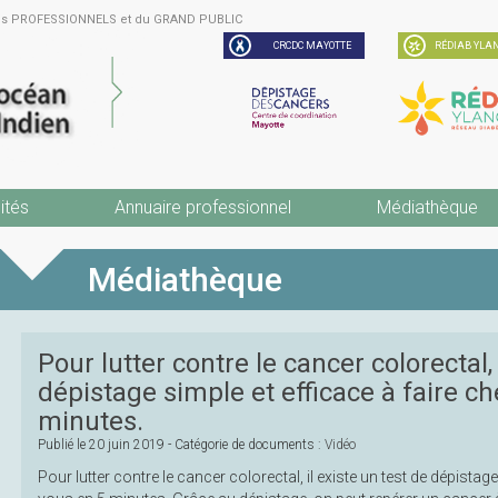
des PROFESSIONNELS et du GRAND PUBLIC
CRCDC MAYOTTE
RÉDIAB YLAN
ités
Annuaire professionnel
Médiathèque
Médiathèque
Pour lutter contre le cancer colorectal, 
dépistage simple et efficace à faire c
minutes.
Publié le
20 juin 2019
- Catégorie de documents :
Vidéo
Pour lutter contre le cancer colorectal, il existe un test de dépistag