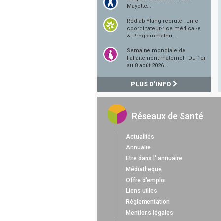
Mayotte...
Rédiab Ylang recrute : un·e
coordinateur·rice médical·e
& Programmateu...
Semaine mondiale de
l'allaitement maternel - Du 1er
au 8 août 2026...
PLUS D'INFO
Réseaux de Santé
Actualités
Annuaire
Etre dans l' annuaire
Médiatheque
Offre d'emploi
Liens utiles
Réglementation
Mentions légales