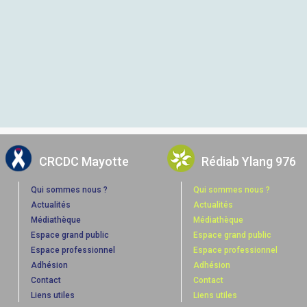
CRCDC Mayotte
Rédiab Ylang 976
Qui sommes nous ?
Qui sommes nous ?
Actualités
Actualités
Médiathèque
Médiathèque
Espace grand public
Espace grand public
Espace professionnel
Espace professionnel
Adhésion
Adhésion
Contact
Contact
Liens utiles
Liens utiles