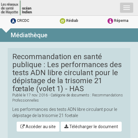
Togg
navig
CRCDC
Rédiab
Répema
Médiathèque
Recommandation en santé
publique : Les performances des
tests ADN libre circulant pour le
dépistage de la trisomie 21
fœtale (volet 1) - HAS
Publié le
17 nov. 2016
- Catégorie de documents :
Recommandations
Professionnelles
Les performances des tests ADN libre circulant pour le
dépistage de la trisomie 21 foetale
Accéder au site
Télécharger le document