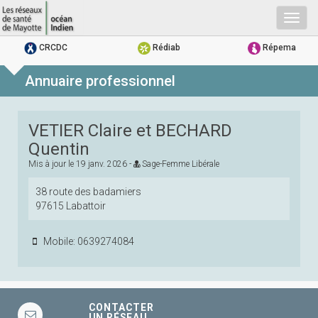
Togg
navig
CRCDC
Rédiab
Répema
Annuaire professionnel
VETIER Claire et BECHARD
Quentin
Mis à jour le
19 janv. 2026
-
Sage-Femme Libérale
38 route des badamiers
97615 Labattoir
Mobile: 0639274084
CONTACTER
UN RÉSEAU