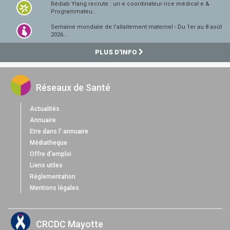
Rédiab Ylang recrute : un·e coordinateur·rice médical·e &
Programmateu...
Semaine mondiale de l'allaitement maternel - Du 1er au 8 août
2026...
PLUS D'INFO
Réseaux de Santé
Actualités
Annuaire
Etre dans l' annuaire
Médiatheque
Offre d'emploi
Liens utiles
Réglementation
Mentions légales
CRCDC Mayotte