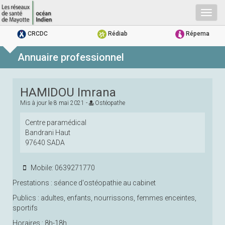
Togg
navig
CRCDC
Rédiab
Répema
Annuaire professionnel
HAMIDOU Imrana
Mis à jour le
8 mai 2021
-
Ostéopathe
Centre paramédical
Bandrani Haut
97640 SADA
Mobile: 0639271770
Prestations : séance d'ostéopathie au cabinet
Publics : adultes, enfants, nourrissons, femmes enceintes,
sportifs
Horaires : 8h-18h