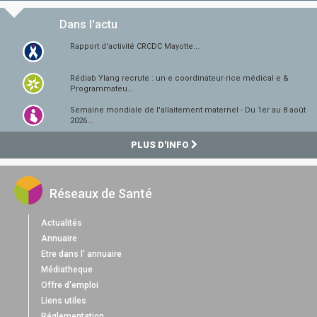
Dans l'actu
Rapport d'activité CRCDC Mayotte...
Rédiab Ylang recrute : un·e coordinateur·rice médical·e &
Programmateu...
Semaine mondiale de l'allaitement maternel - Du 1er au 8 août
2026...
PLUS D'INFO
Réseaux de Santé
Actualités
Annuaire
Etre dans l' annuaire
Médiatheque
Offre d'emploi
Liens utiles
Réglementation