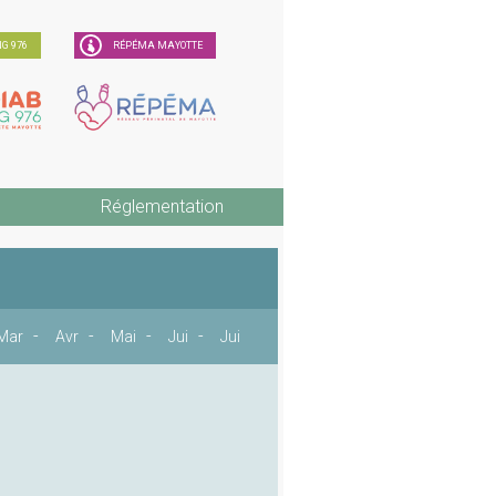
G 976
RÉPÉMA MAYOTTE
Réglementation
Mar
Avr
Mai
Jui
Jui