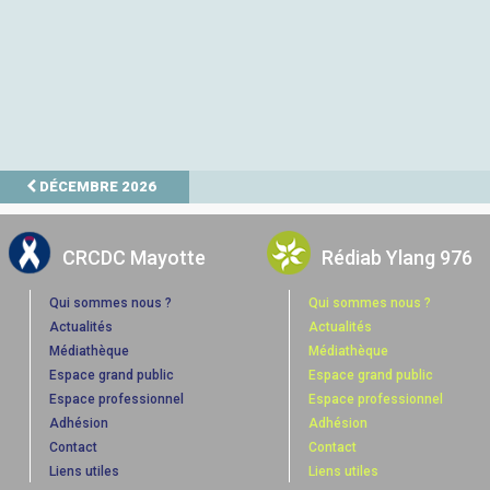
DÉCEMBRE 2026
CRCDC Mayotte
Rédiab Ylang 976
Qui sommes nous ?
Qui sommes nous ?
Actualités
Actualités
Médiathèque
Médiathèque
Espace grand public
Espace grand public
Espace professionnel
Espace professionnel
Adhésion
Adhésion
Contact
Contact
Liens utiles
Liens utiles