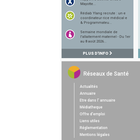
Mayotte...
Rédiab Ylang recrute : un·e
coordinateur·rice médical·e
& Programmateu...
Semaine mondiale de
l'allaitement maternel - Du 1er
au 8 août 2026...
PLUS D'INFO
Réseaux de Santé
Actualités
Annuaire
Etre dans l' annuaire
Médiatheque
Offre d'emploi
Liens utiles
Réglementation
Mentions légales