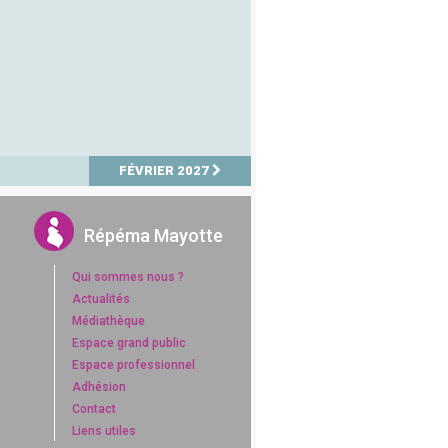
FÉVRIER 2027
Répéma Mayotte
Qui sommes nous ?
Actualités
Médiathèque
Espace grand public
Espace professionnel
Adhésion
Contact
Liens utiles