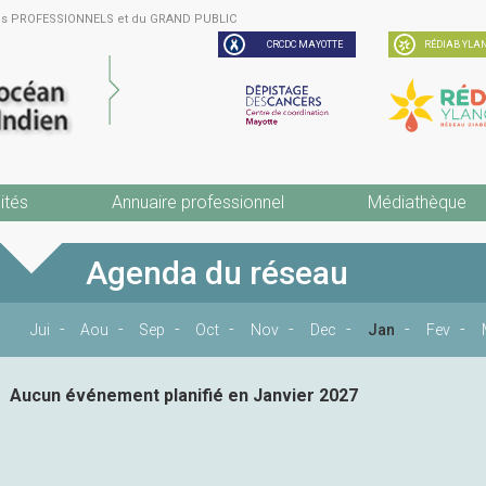
des PROFESSIONNELS et du GRAND PUBLIC
CRCDC MAYOTTE
RÉDIAB YLAN
ités
Annuaire professionnel
Médiathèque
Agenda du réseau
Jui
Aou
Sep
Oct
Nov
Dec
Jan
Fev
Aucun événement planifié en Janvier 2027