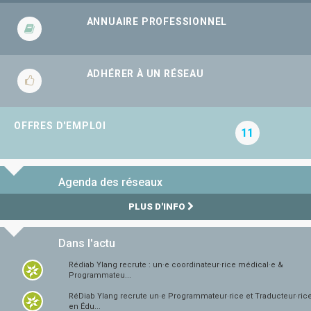
ANNUAIRE PROFESSIONNEL
ADHÉRER À UN RÉSEAU
OFFRES D'EMPLOI
11
Agenda des réseaux
PLUS D'INFO
Dans l'actu
Rédiab Ylang recrute : un·e coordinateur·rice médical·e &
Programmateu...
RéDiab Ylang recrute un·e Programmateur·rice et Traducteur·ric
en Édu...