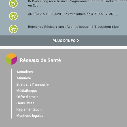
RéDiab Ylang recrute un·e Programmateur·rice et Traducteur·ric
en Édu...
ADHÉREZ ou RENOUVELEZ votre adhésion à REDIAB YLANG...
Rejoignez Rédiab Ylang : Agent d’accueil & Traducteur·trice...
PLUS D'INFO
Réseaux de Santé
Actualités
Annuaire
Etre dans l' annuaire
Médiatheque
Offre d'emploi
Liens utiles
Réglementation
Mentions légales