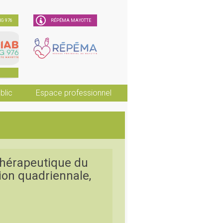
G 976
RÉPÉMA MAYOTTE
blic
Espace professionnel
hérapeutique du
tion quadriennale,