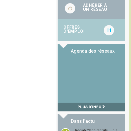
ADHÉRER À
UN RÉSEAU
OFFRES
11
D'EMPLOI
Agenda des réseaux
PLUS D'INFO
Dans l'actu
Rédiab Ylang recrute : un·e