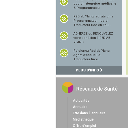
coordinateur·rice médical·e
& Programmateu...
RéDiab Ylang recrute un·e
Programmateur·rice et
Traducteur·rice en Édu...
ADHÉREZ ou RENOUVELEZ
votre adhésion à REDIAB
YLANG...
Rejoignez Rédiab Ylang :
Agent d’accueil &
Traducteur·trice...
PLUS D'INFO
Réseaux de Santé
Actualités
Annuaire
Etre dans l' annuaire
Médiatheque
Offre d'emploi