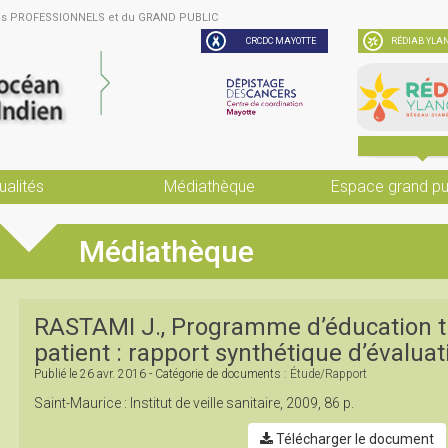
des PROFESSIONNELS et du GRAND PUBLIC
CRCDC MAYOTTE
RÉDIAB YLAN
ualités
Médiathèque
Espace grand pu
Médiathèque
RASTAMI J., Programme d’éducation t
patient : rapport synthétique d’évalua
Publié le
26 avr. 2016
- Catégorie de documents :
Étude/rapport
Saint-Maurice : Institut de veille sanitaire, 2009, 86 p.
Télécharger le document