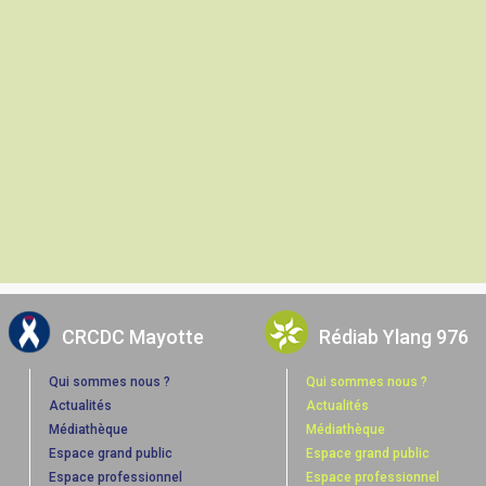
CRCDC Mayotte
Rédiab Ylang 976
Qui sommes nous ?
Qui sommes nous ?
Actualités
Actualités
Médiathèque
Médiathèque
Espace grand public
Espace grand public
Espace professionnel
Espace professionnel