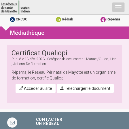
Togg
navig
CRCDC
Rédiab
Répema
Médiathèque
Certificat Qualiopi
Publié le
18 déc. 2023
- Catégorie de documents :
Manuel/guide
,
Lien
,
Actions De Formation
Répéma, le Réseau Périnatal de Mayotte est un organisme
de formation, certifié Qualiopi.
Accéder au site
Télécharger le document
CONTACTER
UN RÉSEAU