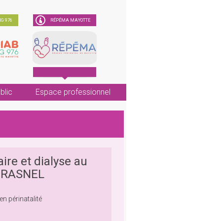
G 976
RÉPÉMA MAYOTTE
blic
Espace professionnel
ire et dialyse au
DURASNEL
n périnatalité