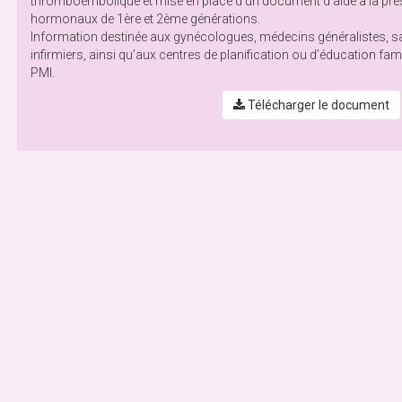
thromboembolique et mise en place d’un document d’aide à la pres
hormonaux de 1ère et 2ème générations.
Information destinée aux gynécologues, médecins généralistes,
infirmiers, ainsi qu’aux centres de planification ou d’éducation fam
PMI.
Télécharger le document