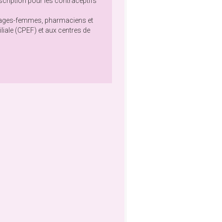
cription pour les contraceptifs
 sages-femmes, pharmaciens et
iliale (CPEF) et aux centres de