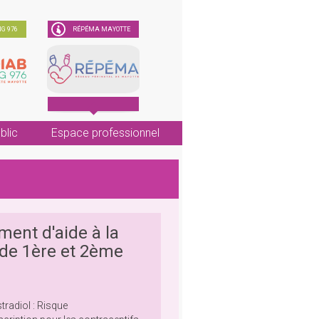
G 976
RÉPÉMA MAYOTTE
blic
Espace professionnel
ment d'aide à la
 de 1ère et 2ème
radiol : Risque