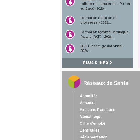
l'allaitement maternel - Du 1er
au 8 août 2026...
Formation Nutrition et
grossesse - 2026...
Formation Rythme Cardiaque
Fœtale (RCF) - 2026...
EPU Diabète gestationnel -
2026...
PLUS D'INFO
Réseaux de Santé
Actualités
Annuaire
Etre dans l' annuaire
Médiatheque
Offre d'emploi
Liens utiles
Réglementation