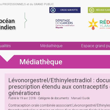
des PROFESSIONNELS et du GRAND PUBLIC
CRCDC MAYOTTE
RÉDIAB YLAN
ualités
Médiathèque
Espace grand pu
Médiathèque
Lévonorgestrel/Ethinylestradiol : docu
prescription étendu aux contraceptifs
générations
Publié le
19 avr. 2018
- Catégorie de documents :
Manuel/guide
Contraception orale combinée associant Lévonorgestrel/Ethinylest