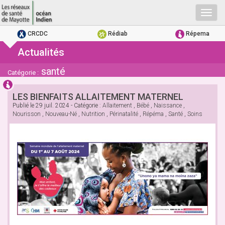
Togg
navig
CRCDC
Rédiab
Répema
Actualités
santé
Catégorie :
LES BIENFAITS ALLAITEMENT MATERNEL
Publié le
29 juil. 2024
- Catégorie :
Allaitement
,
Bébé
,
Naissance
,
Nourisson
,
Nouveau-Né
,
Nutrition
,
Périnatalité
,
Répéma
,
Santé
,
Soins