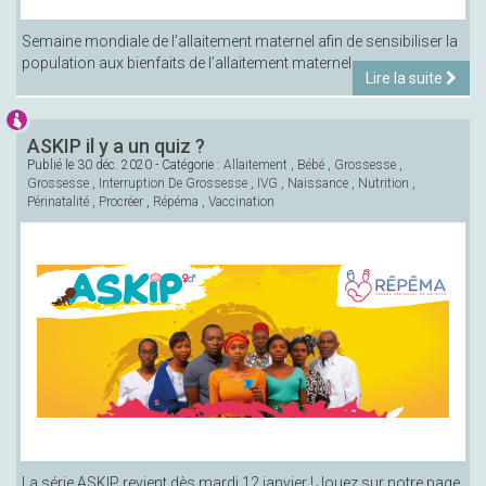
Semaine mondiale de l’allaitement maternel afin de sensibiliser la
population aux bienfaits de l’allaitement maternel
Lire la suite
ASKIP il y a un quiz ?
Publié le
30 déc. 2020
- Catégorie :
Allaitement
,
Bébé
,
Grossesse
,
Grossesse
,
Interruption De Grossesse
,
IVG
,
Naissance
,
Nutrition
,
Périnatalité
,
Procréer
,
Répéma
,
Vaccination
La série ASKIP revient dès mardi 12 janvier ! Jouez sur notre page