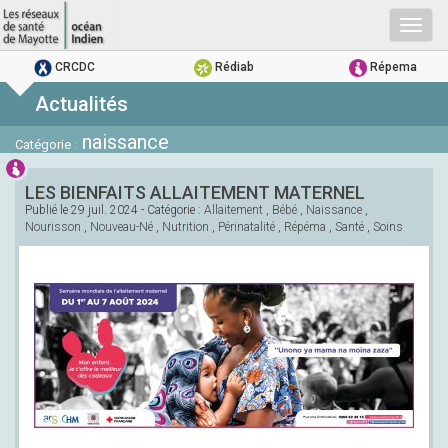
Togg
navig
CRCDC
Rédiab
Répema
Actualités
naissance
Catégorie :
LES BIENFAITS ALLAITEMENT MATERNEL
Publié le
29 juil. 2024
- Catégorie :
Allaitement
,
Bébé
,
Naissance
,
Nourisson
,
Nouveau-Né
,
Nutrition
,
Périnatalité
,
Répéma
,
Santé
,
Soins