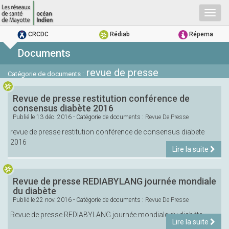
Togg
navig
CRCDC
Rédiab
Répema
Documents
revue de presse
Catégorie de documents :
Revue de presse restitution conférence de
consensus diabète 2016
Publié le
13 déc. 2016
- Catégorie de documents :
Revue De Presse
revue de presse restitution conférence de consensus diabete
2016
Lire la suite
Revue de presse REDIABYLANG journée mondiale
du diabète
Publié le
22 nov. 2016
- Catégorie de documents :
Revue De Presse
Revue de presse REDIABYLANG journée mondiale du diabète
Lire la suite