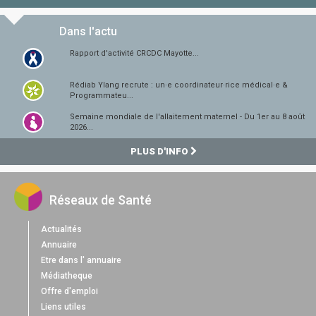
Dans l'actu
Rapport d'activité CRCDC Mayotte...
Rédiab Ylang recrute : un·e coordinateur·rice médical·e &
Programmateu...
Semaine mondiale de l'allaitement maternel - Du 1er au 8 août
2026...
PLUS D'INFO
Réseaux de Santé
Actualités
Annuaire
Etre dans l' annuaire
Médiatheque
Offre d'emploi
Liens utiles